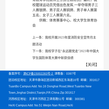
校毽球运动员凭借出色发挥,一举夺得男子三
人赛银牌、男子双人赛铜牌、男子单人赛第
五名、女子三人赛第六名。
供稿：体育赛事中心、校大学生体育协
会
上一条：
我校开展2023年度消防安全宣传月主
题活动
下一条：
我校学子在“永远跟党走”2023年中国大
学生国防体育大赛中斩获佳绩
【
关闭
】
备案序号：
津ICP备15002283号-2
津教备：0397号
团泊校区地址：天津市静海区团泊新城西区东海道16号 邮编：301617
TuanBo Campus Add: No.16 Donghai Road,West Tuanbo New
Town,Jinghai District,Tianjin,P.R.China Zip:301617
河西校区地址：天津市河西区卫津南路51号 邮编：300381
HeXi Campus Add: No.51 Weijin Nan Road,HeXi