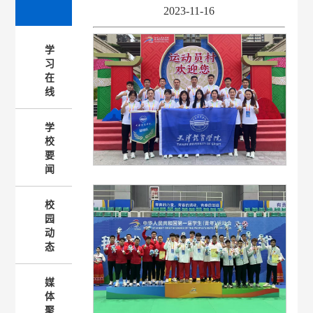
2023-11-16
学
习
在
线
学
校
要
闻
校
园
动
态
媒
体
聚